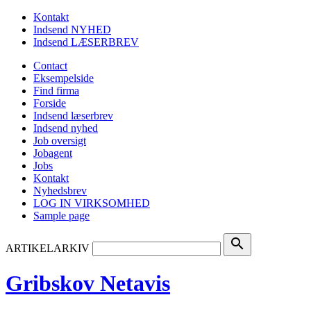
Kontakt
Indsend NYHED
Indsend LÆSERBREV
Contact
Eksempelside
Find firma
Forside
Indsend læserbrev
Indsend nyhed
Job oversigt
Jobagent
Jobs
Kontakt
Nyhedsbrev
LOG IN VIRKSOMHED
Sample page
search
ARTIKELARKIV
Gribskov Netavis