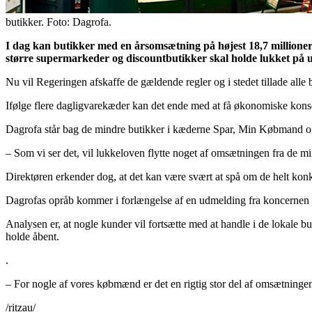
butikker. Foto: Dagrofa.
I dag kan butikker med en årsomsætning på højest 18,7 millioner
større supermarkeder og discountbutikker skal holde lukket på u
Nu vil Regeringen afskaffe de gældende regler og i stedet tillade alle
Ifølge flere dagligvarekæder k
an det ende med at få økonomiske kons
Dagrofa står bag de mindre butikker i kæderne Spar, Min Købmand o
– Som vi ser det, vil lukkeloven flytte noget af omsætningen fra de
Direktøren erkender dog, at det kan være svært at spå om de helt konkr
Dagrofas opråb kommer i forlængelse af en udmelding fra koncernen Co
Analysen er, at nogle kunder vil fortsætte med at handle i de lokale 
holde åbent.
.
– For nogle af vores købmænd er det en rigtig stor del af omsætningen,
/ritzau/