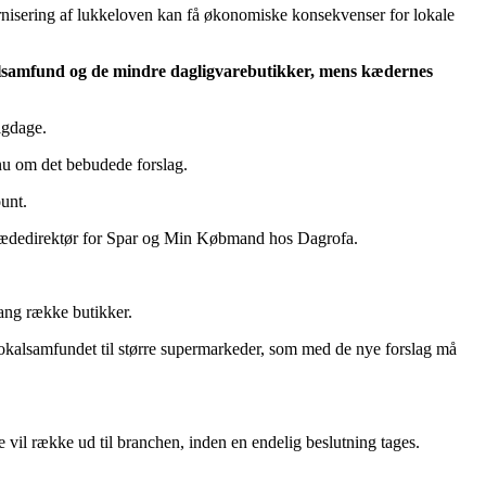
rnisering af lukkeloven kan få økonomiske konsekvenser for lokale
okalsamfund og de mindre dagligvarebutikker, mens kædernes
igdage.
nu om det bebudede forslag.
unt.
r kædedirektør for Spar og Min Købmand hos Dagrofa.
lang række butikker.
 lokalsamfundet til større supermarkeder, som med de nye forslag må
e vil række ud til branchen, inden en endelig beslutning tages.