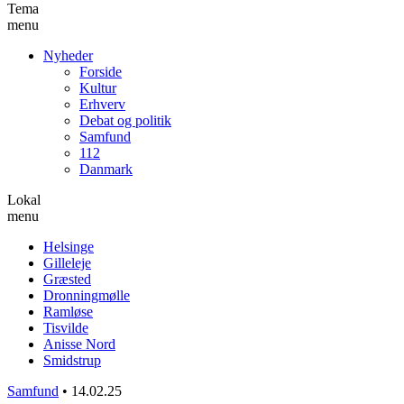
Tema
menu
Nyheder
Forside
Kultur
Erhverv
Debat og politik
Samfund
112
Danmark
Lokal
menu
Helsinge
Gilleleje
Græsted
Dronningmølle
Ramløse
Tisvilde
Anisse Nord
Smidstrup
Samfund
•
14.02.25