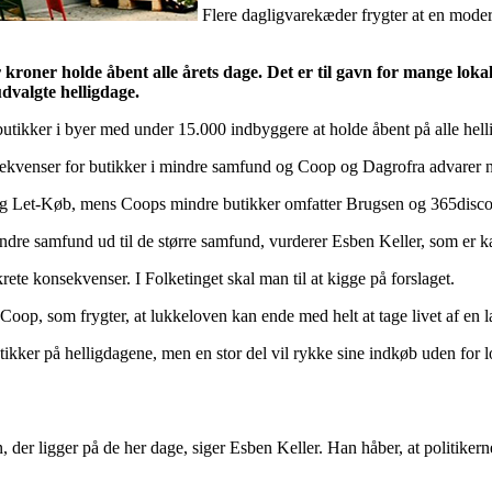
Flere dagligvarekæder frygter at en mode
 kroner holde åbent alle årets dage. Det er til gavn for mange l
dvalgte helligdage.
 butikker i byer med under 15.000 indbyggere at holde åbent på alle hell
ekvenser for butikker i mindre samfund og
Coop og Dagrofra
advarer 
g Let-Køb, mens Coops mindre butikker omfatter Brugsen og 365disco
 mindre samfund ud til de større samfund, vurderer Esben Keller, som e
ete konsekvenser. I Folketinget skal man til at kigge på forslaget.
op, som frygter, at lukkeloven kan ende med helt at tage livet af en 
butikker på helligdagene, men en stor del vil rykke sine indkøb uden for
 der ligger på de her dage, siger Esben Keller. Han håber, at politikern