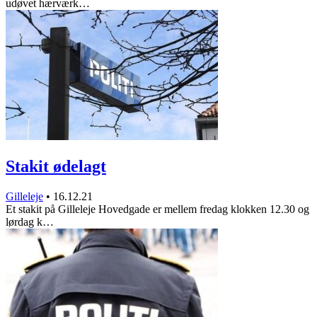
udøvet hærværk…
Stakit ødelagt
Gilleleje
•
16.12.21
Et stakit på Gilleleje Hovedgade er mellem fredag klokken 12.30 og
lørdag k…