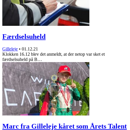
Færdselsuheld
Gilleleje
•
01.12.21
Klokken 16.12 blev det anmeldt, at der netop var sket et
færdselsuheld på B…
Marc fra Gilleleje kåret som Årets Talent