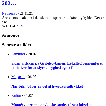
202…
Navnenyt
•
21.11.21
Årets største talenter i dansk motorsport er nu kåret og hyldet. Det er
ske…
Side 1 af 2
1
2
»
Annonce
Seneste artikler
Samfund
•
20.07
Siden ulykken på Gribskovbanen: Lokaltog gennemfører
initiativer for at styrke tryghed og drift
Magaxin
•
06.07
Når bilen bliver en del af hverdagsudtrykket
Kultur
•
01.07
Montéryttere og ponykuske samles til stor løbsdag i