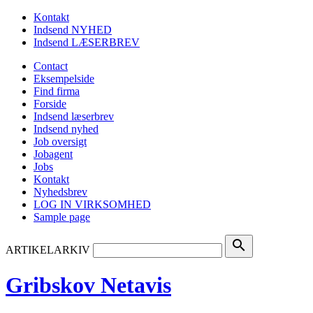
Kontakt
Indsend NYHED
Indsend LÆSERBREV
Contact
Eksempelside
Find firma
Forside
Indsend læserbrev
Indsend nyhed
Job oversigt
Jobagent
Jobs
Kontakt
Nyhedsbrev
LOG IN VIRKSOMHED
Sample page
search
ARTIKELARKIV
Gribskov Netavis