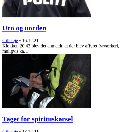
Uro og uorden
Gilleleje
•
16.12.21
Klokken 20.43 blev det anmeldt, at der blev affyret fyrværkeri,
muligvis ka…
Taget for spirituskørsel
Gilleleje
•
13.12.21