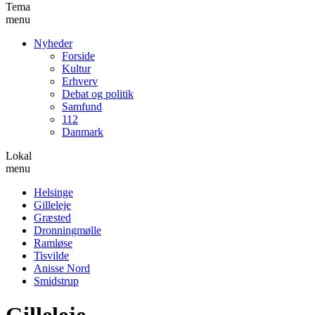
Tema
menu
Nyheder
Forside
Kultur
Erhverv
Debat og politik
Samfund
112
Danmark
Lokal
menu
Helsinge
Gilleleje
Græsted
Dronningmølle
Ramløse
Tisvilde
Anisse Nord
Smidstrup