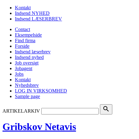
Kontakt
Indsend NYHED
Indsend LÆSERBREV
Contact
Eksempelside
Find firma
Forside
Indsend læserbrev
Indsend nyhed
Job oversigt
Jobagent
Jobs
Kontakt
Nyhedsbrev
LOG IN VIRKSOMHED
Sample page
search
ARTIKELARKIV
Gribskov Netavis