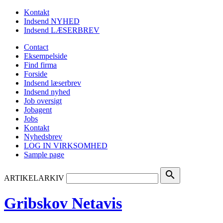
Kontakt
Indsend NYHED
Indsend LÆSERBREV
Contact
Eksempelside
Find firma
Forside
Indsend læserbrev
Indsend nyhed
Job oversigt
Jobagent
Jobs
Kontakt
Nyhedsbrev
LOG IN VIRKSOMHED
Sample page
search
ARTIKELARKIV
Gribskov Netavis