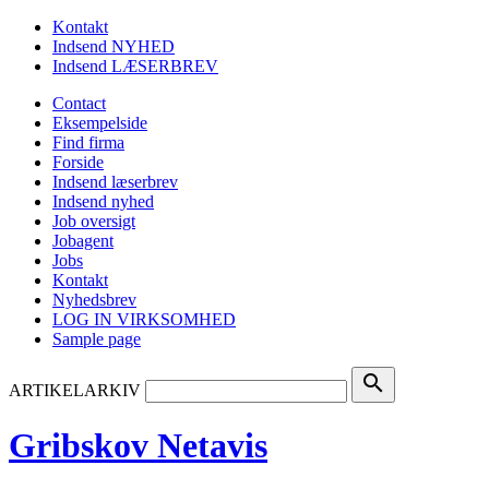
Kontakt
Indsend NYHED
Indsend LÆSERBREV
Contact
Eksempelside
Find firma
Forside
Indsend læserbrev
Indsend nyhed
Job oversigt
Jobagent
Jobs
Kontakt
Nyhedsbrev
LOG IN VIRKSOMHED
Sample page
search
ARTIKELARKIV
Gribskov Netavis