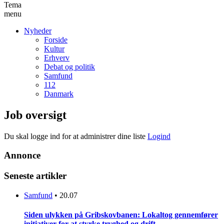
Tema
menu
Nyheder
Forside
Kultur
Erhverv
Debat og politik
Samfund
112
Danmark
Job oversigt
Du skal logge ind for at administrer dine liste
Logind
Annonce
Seneste artikler
Samfund
•
20.07
Siden ulykken på Gribskovbanen: Lokaltog gennemfører
initiativer for at styrke tryghed og drift