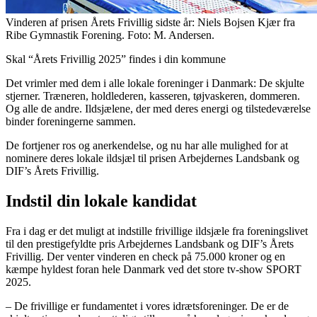
Vinderen af prisen Årets Frivillig sidste år: Niels Bojsen Kjær fra
Ribe Gymnastik Forening. Foto: M. Andersen.
Skal “Årets Frivillig 2025” findes i din kommune
Det vrimler med dem i alle lokale foreninger i Danmark: De skjulte
stjerner. Træneren, holdlederen, kasseren, tøjvaskeren, dommeren.
Og alle de andre. Ildsjælene, der med deres energi og tilstedeværelse
binder foreningerne sammen.
De fortjener ros og anerkendelse, og nu har alle mulighed for at
nominere deres lokale ildsjæl til prisen Arbejdernes Landsbank og
DIF’s Årets Frivillig.
Indstil din lokale kandidat
Fra i dag er det muligt at indstille frivillige ildsjæle fra foreningslivet
til den prestigefyldte pris Arbejdernes Landsbank og DIF’s Årets
Frivillig. Der venter vinderen en check på 75.000 kroner og en
kæmpe hyldest foran hele Danmark ved det store tv-show SPORT
2025.
– De frivillige er fundamentet i vores idrætsforeninger. De er de