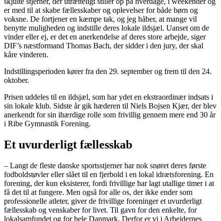
skjulte stjerner, der utrætteligt stiller op på hverdage, i weekender og
er med til at skabe fællesskaber og oplevelser for både børn og
voksne. De fortjener en kæmpe tak, og jeg håber, at mange vil
benytte muligheden og indstille deres lokale ildsjæl. Uanset om de
vinder eller ej, er det en anerkendelse af deres store arbejde, siger
DIF’s næstformand Thomas Bach, der sidder i den jury, der skal
kåre vinderen.
Indstillingsperioden kører fra den 29. september og frem til den 24.
oktober.
Prisen uddeles til en ildsjæl, som har ydet en ekstraordinær indsats i
sin lokale klub. Sidste år gik hæderen til Niels Bojsen Kjær, der blev
anerkendt for sin ihærdige rolle som frivillig gennem mere end 30 år
i Ribe Gymnastik Forening.
Et uvurderligt fællesskab
– Langt de fleste danske sportsstjerner har nok snøret deres første
fodboldstøvler eller slået til en fjerbold i en lokal idrætsforening. En
forening, der kun eksisterer, fordi frivillige har lagt utallige timer i at
få det til at fungere. Men også for alle os, der ikke ender som
professionelle atleter, giver de frivillige foreninger et uvurderligt
fællesskab og venskaber for livet. Til gavn for den enkelte, for
lokalsamfundet og for hele Danmark. Derfor er vi i Arbejdernes