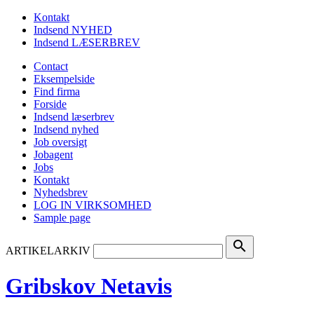
Kontakt
Indsend NYHED
Indsend LÆSERBREV
Contact
Eksempelside
Find firma
Forside
Indsend læserbrev
Indsend nyhed
Job oversigt
Jobagent
Jobs
Kontakt
Nyhedsbrev
LOG IN VIRKSOMHED
Sample page
search
ARTIKELARKIV
Gribskov Netavis