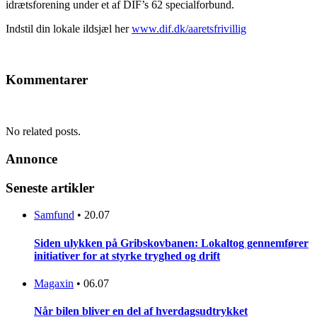
idrætsforening under et af DIF’s 62 specialforbund.
Indstil din lokale ildsjæl her
www.dif.dk/aaretsfrivillig
Kommentarer
No related posts.
Annonce
Seneste artikler
Samfund
•
20.07
Siden ulykken på Gribskovbanen: Lokaltog gennemfører
initiativer for at styrke tryghed og drift
Magaxin
•
06.07
Når bilen bliver en del af hverdagsudtrykket