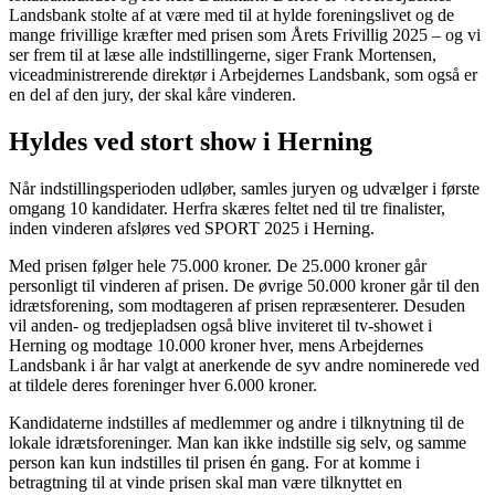
Landsbank stolte af at være med til at hylde foreningslivet og de
mange frivillige kræfter med prisen som Årets Frivillig 2025 – og vi
ser frem til at læse alle indstillingerne, siger Frank Mortensen,
viceadministrerende direktør i Arbejdernes Landsbank, som også er
en del af den jury, der skal kåre vinderen.
Hyldes ved stort show i Herning
Når indstillingsperioden udløber, samles juryen og udvælger i første
omgang 10 kandidater. Herfra skæres feltet ned til tre finalister,
inden vinderen afsløres ved SPORT 2025 i Herning.
Med prisen følger hele 75.000 kroner. De 25.000 kroner går
personligt til vinderen af prisen. De øvrige 50.000 kroner går til den
idrætsforening, som modtageren af prisen repræsenterer. Desuden
vil anden- og tredjepladsen også blive inviteret til tv-showet i
Herning og modtage 10.000 kroner hver, mens Arbejdernes
Landsbank i år har valgt at anerkende de syv andre nominerede ved
at tildele deres foreninger hver 6.000 kroner.
Kandidaterne indstilles af medlemmer og andre i tilknytning til de
lokale idrætsforeninger. Man kan ikke indstille sig selv, og samme
person kan kun indstilles til prisen én gang. For at komme i
betragtning til at vinde prisen skal man være tilknyttet en