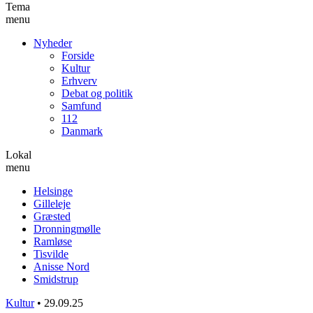
Tema
menu
Nyheder
Forside
Kultur
Erhverv
Debat og politik
Samfund
112
Danmark
Lokal
menu
Helsinge
Gilleleje
Græsted
Dronningmølle
Ramløse
Tisvilde
Anisse Nord
Smidstrup
Kultur
•
29.09.25