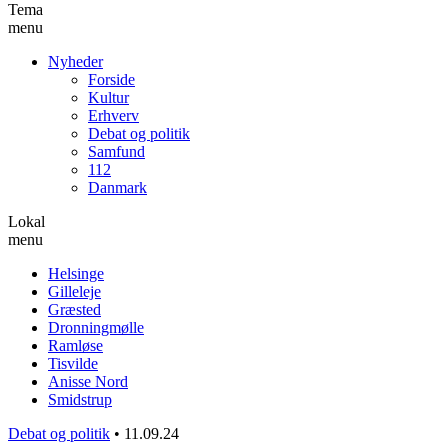
Tema
menu
Nyheder
Forside
Kultur
Erhverv
Debat og politik
Samfund
112
Danmark
Lokal
menu
Helsinge
Gilleleje
Græsted
Dronningmølle
Ramløse
Tisvilde
Anisse Nord
Smidstrup
Debat og politik
•
11.09.24