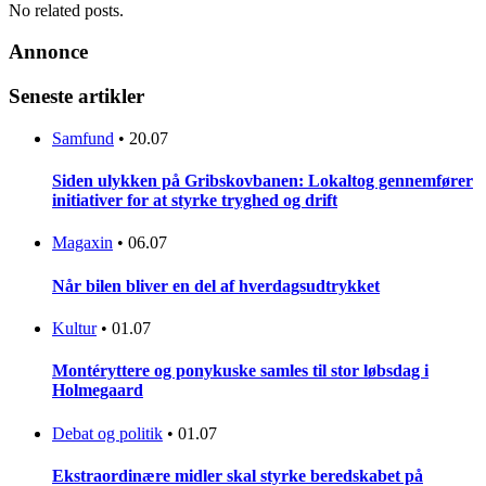
No related posts.
Annonce
Seneste artikler
Samfund
•
20.07
Siden ulykken på Gribskovbanen: Lokaltog gennemfører
initiativer for at styrke tryghed og drift
Magaxin
•
06.07
Når bilen bliver en del af hverdagsudtrykket
Kultur
•
01.07
Montéryttere og ponykuske samles til stor løbsdag i
Holmegaard
Debat og politik
•
01.07
Ekstraordinære midler skal styrke beredskabet på