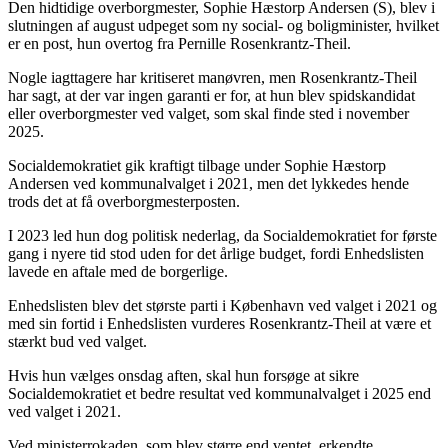
Den hidtidige overborgmester, Sophie Hæstorp Andersen (S), blev i
slutningen af august udpeget som ny social- og boligminister, hvilket
er en post, hun overtog fra Pernille Rosenkrantz-Theil.
Nogle iagttagere har kritiseret manøvren, men Rosenkrantz-Theil
har sagt, at der var ingen garanti er for, at hun blev spidskandidat
eller overborgmester ved valget, som skal finde sted i november
2025.
Socialdemokratiet gik kraftigt tilbage under Sophie Hæstorp
Andersen ved kommunalvalget i 2021, men det lykkedes hende
trods det at få overborgmesterposten.
I 2023 led hun dog politisk nederlag, da Socialdemokratiet for første
gang i nyere tid stod uden for det årlige budget, fordi Enhedslisten
lavede en aftale med de borgerlige.
Enhedslisten blev det største parti i København ved valget i 2021 og
med sin fortid i Enhedslisten vurderes Rosenkrantz-Theil at være et
stærkt bud ved valget.
Hvis hun vælges onsdag aften, skal hun forsøge at sikre
Socialdemokratiet et bedre resultat ved kommunalvalget i 2025 end
ved valget i 2021.
Ved ministerrokaden, som blev større end ventet, erkendte