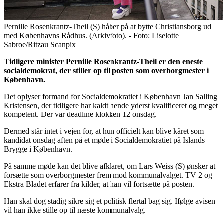
Pernille Rosenkrantz-Theil (S) håber på at bytte Christiansborg ud
med Københavns Rådhus. (Arkivfoto). - Foto: Liselotte
Sabroe/Ritzau Scanpix
Tidligere minister Pernille Rosenkrantz-Theil er den eneste
socialdemokrat, der stiller op til posten som overborgmester i
København.
Det oplyser formand for Socialdemokratiet i København Jan Salling
Kristensen, der tidligere har kaldt hende yderst kvalificeret og meget
kompetent. Der var deadline klokken 12 onsdag.
Dermed står intet i vejen for, at hun officielt kan blive kåret som
kandidat onsdag aften på et møde i Socialdemokratiet på Islands
Brygge i København.
På samme møde kan det blive afklaret, om Lars Weiss (S) ønsker at
forsætte som overborgmester frem mod kommunalvalget. TV 2 og
Ekstra Bladet erfarer fra kilder, at han vil fortsætte på posten.
Han skal dog stadig sikre sig et politisk flertal bag sig. Ifølge avisen
vil han ikke stille op til næste kommunalvalg.