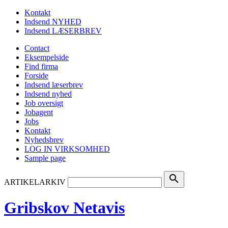
Kontakt
Indsend NYHED
Indsend LÆSERBREV
Contact
Eksempelside
Find firma
Forside
Indsend læserbrev
Indsend nyhed
Job oversigt
Jobagent
Jobs
Kontakt
Nyhedsbrev
LOG IN VIRKSOMHED
Sample page
search
ARTIKELARKIV
Gribskov Netavis