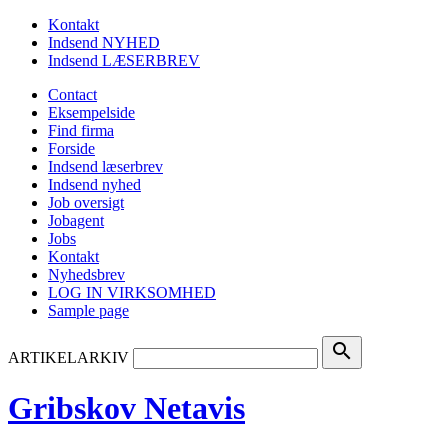
Kontakt
Indsend NYHED
Indsend LÆSERBREV
Contact
Eksempelside
Find firma
Forside
Indsend læserbrev
Indsend nyhed
Job oversigt
Jobagent
Jobs
Kontakt
Nyhedsbrev
LOG IN VIRKSOMHED
Sample page
search
ARTIKELARKIV
Gribskov Netavis