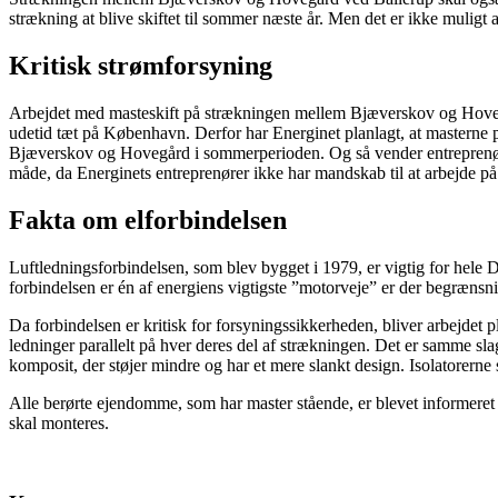
strækning at blive skiftet til sommer næste år. Men det er ikke muligt 
Kritisk strømforsyning
Arbejdet med masteskift på strækningen mellem Bjæverskov og Hovegård 
udetid tæt på København. Derfor har Energinet planlagt, at masterne p
Bjæverskov og Hovegård i sommerperioden. Og så vender entreprenøre
måde, da Energinets entreprenører ikke har mandskab til at arbejde p
Fakta om elforbindelsen
Luftledningsforbindelsen, som blev bygget i 1979, er vigtig for hele 
forbindelsen er én af energiens vigtigste ”motorveje” er der begrænsnin
Da forbindelsen er kritisk for forsyningssikkerheden, bliver arbejdet p
ledninger parallelt på hver deres del af strækningen. Det er samme sla
komposit, der støjer mindre og har et mere slankt design. Isolatorerne 
Alle berørte ejendomme, som har master stående, er blevet informeret 
skal monteres.