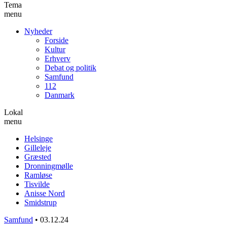
Tema
menu
Nyheder
Forside
Kultur
Erhverv
Debat og politik
Samfund
112
Danmark
Lokal
menu
Helsinge
Gilleleje
Græsted
Dronningmølle
Ramløse
Tisvilde
Anisse Nord
Smidstrup
Samfund
•
03.12.24