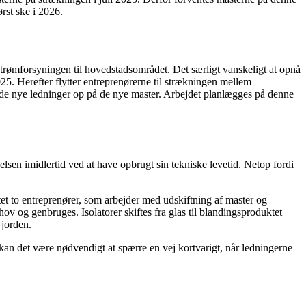
ørst ske i 2026.
strømforsyningen til hovedstadsområdet. Det særligt vanskeligt at opnå
25. Herefter flytter entreprenørerne til strækningen mellem
e nye ledninger op på de nye master. Arbejdet planlægges på denne
sen imidlertid ved at have opbrugt sin tekniske levetid. Netop fordi
ttet to entreprenører, som arbejder med udskiftning af master og
ov og genbruges. Isolatorer skiftes fra glas til blandingsproduktet
 jorden.
kan det være nødvendigt at spærre en vej kortvarigt, når ledningerne