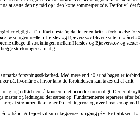
at nå at sætte den ny tråd op i den korte sommerperiode. Derfor vil det f
er vigtigt at få udført næste år, da det er en kritisk forbindelse for 
å strækningen mellem Herslev og Bjæverskov bliver skiftet i foråret 20
rne tilbage til strækningen mellem Herslev og Bjæverskov og sætter d
å begge strækninger samtidig.
Danmarks forsyningssikkerhed. Med mere end 40 år på bagen er forbindel
ger på, hvornår og i hvor lang tid forbindelsen kan tages ud af drift.
lanlagt og udført i en så koncentreret periode som muligt. Der er tilkny
gs master og ledninger, der sættes op. Fundamenterne repareres efter beh
sikrer, at strømmen ikke løber fra ledningerne og over i masten og ned i
på forhånd. Arbejdet vil kun i begrænset omgang påvirke trafikken, fx 