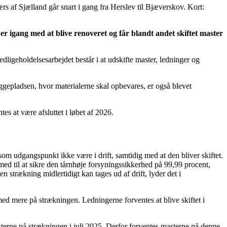
s af Sjælland går snart i gang fra Herslev til Bjæverskov. Kort:
r igang med at blive renoveret og får blandt andet skiftet master
ligeholdelsesarbejdet består i at udskifte master, ledninger og
yggepladsen, hvor materialerne skal opbevares, er også blevet
es at være afsluttet i løbet af 2026.
om udgangspunkt ikke være i drift, samtidig med at den bliver skiftet.
med til at sikre den tårnhøje forsyningssikkerhed på 99,99 procent,
n strækning midlertidigt kan tages ud af drift, lyder det i
med mere på strækningen. Ledningerne forventes at blive skiftet i
erne på strækningen i juli 2025. Derfor forventes masterne på denne