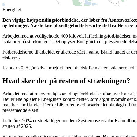
Energinet
Den vigtige højspændingsforbindelse, der løber fra Asnæsværket i
og ledninger. Næste fase af vedligeholdelsesarbejdet fra Herslev t
Arbejdet med at vedligeholde 400 kilovolt luftledningsforbindelsen me
isolatorer på strækningen. Det oplyser Energinet i en pressemeddelels
Forberedelserne til arbejdet er allerede gået i gang. Blandt andet er 
etableret.
I januar 2025 går selve arbejdet med at udskifte master isolatorer, ledn
Hvad sker der på resten af strækningen?
Arbejdet med at renovere højspændingsforbindelse afhænger især af, i 
Det er ene og alene Energinets kontrolcenter, som afgør hvornår det ka
man har har i landet. Derfor bliver renoveringsarbejdet planlagt ud fra,
pressemeddelelsen.
I efteråret 2024 er strækningen mellem Søstremose øst for Kalundborg o
starten af 2025.
Strækningen mellem Bjæverskov og Hovegård ved Ballerup skal også re