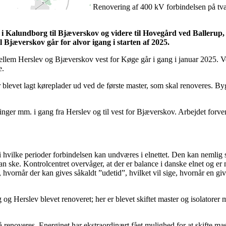
Renovering af 400 kV forbindelsen på tvær
 Kalundborg til Bjæverskov og videre til Hovegård ved Ballerup, e
il Bjæverskov går for alvor igang i starten af 2025.
llem Herslev og Bjæverskov vest for Køge går i gang i januar 2025. Ved
e.
der blevet lagt køreplader ud ved de første master, som skal renoveres. B
inger mm. i gang fra Herslev og til vest for Bjæverskov. Arbejdet forvent
hvilke perioder forbindelsen kan undværes i elnettet. Den kan nemlig s
n ske. Kontrolcentret overvåger, at der er balance i danske elnet og er 
 hvornår der kan gives såkaldt ”udetid”, hvilket vil sige, hvornår en give
g Herslev blevet renoveret; her er blevet skiftet master og isolatorer 
noveres. Energinet har ekstraordinært fået mulighed for at skifte mast