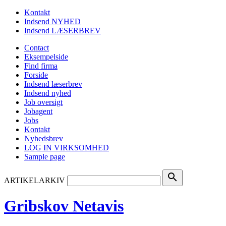
Kontakt
Indsend NYHED
Indsend LÆSERBREV
Contact
Eksempelside
Find firma
Forside
Indsend læserbrev
Indsend nyhed
Job oversigt
Jobagent
Jobs
Kontakt
Nyhedsbrev
LOG IN VIRKSOMHED
Sample page
search
ARTIKELARKIV
Gribskov Netavis