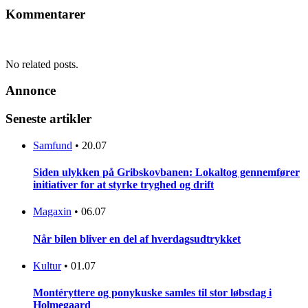
Kommentarer
No related posts.
Annonce
Seneste artikler
Samfund
•
20.07
Siden ulykken på Gribskovbanen: Lokaltog gennemfører
initiativer for at styrke tryghed og drift
Magaxin
•
06.07
Når bilen bliver en del af hverdagsudtrykket
Kultur
•
01.07
Montéryttere og ponykuske samles til stor løbsdag i
Holmegaard