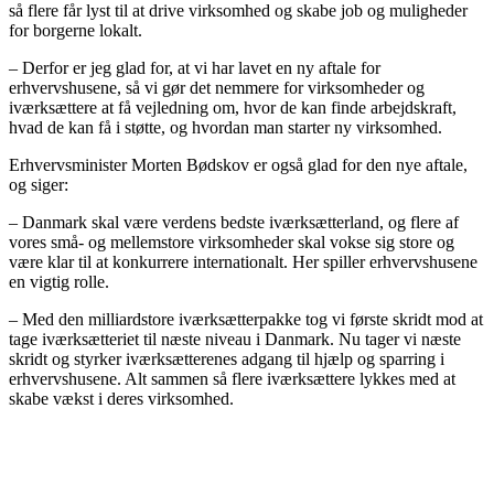
så flere får lyst til at drive virksomhed og skabe job og muligheder
for borgerne lokalt.
– Derfor er jeg glad for, at vi har lavet en ny aftale for
erhvervshusene, så vi gør det nemmere for virksomheder og
iværksættere at få vejledning om, hvor de kan finde arbejdskraft,
hvad de kan få i støtte, og hvordan man starter ny virksomhed.
Erhvervsminister Morten Bødskov er også glad for den nye aftale,
og siger:
– Danmark skal være verdens bedste iværksætterland, og flere af
vores små- og mellemstore virksomheder skal vokse sig store og
være klar til at konkurrere internationalt. Her spiller erhvervshusene
en vigtig rolle.
– Med den milliardstore iværksætterpakke tog vi første skridt mod at
tage iværksætteriet til næste niveau i Danmark. Nu tager vi næste
skridt og styrker iværksætterenes adgang til hjælp og sparring i
erhvervshusene. Alt sammen så flere iværksættere lykkes med at
skabe vækst i deres virksomhed.