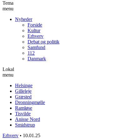
Tema
menu
Nyheder
Forside
Kultur
Erhverv
Debat og politik
Samfund
112
Danmark
Lokal
menu
Helsinge
Gilleleje
Græsted
Dronningmølle
Ramløse
Tisvilde
Anisse Nord
Smidstrup
Erhverv
•
10.01.25