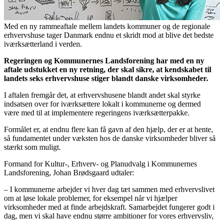
Med en ny rammeaftale mellem landets kommuner og de regionale
erhvervshuse tager Danmark endnu et skridt mod at blive det bedste
iværksætterland i verden.
Regeringen og Kommunernes Landsforening har med en ny
aftale udstukket en ny retning, der skal sikre, at kendskabet til
landets seks erhvervshuse stiger blandt danske virksomheder.
I aftalen fremgår det, at erhvervshusene blandt andet skal styrke
indsatsen over for iværksættere lokalt i kommunerne og dermed
være med til at implementere regeringens iværksætterpakke.
Formålet er, at endnu flere kan få gavn af den hjælp, der er at hente,
så fundamentet under væksten hos de danske virksomheder bliver så
stærkt som muligt.
Formand for Kultur-, Erhverv- og Planudvalg i Kommunernes
Landsforening, Johan Brødsgaard udtaler:
– I kommunerne arbejder vi hver dag tæt sammen med erhvervslivet
om at løse lokale problemer, for eksempel når vi hjælper
virksomheder med at finde arbejdskraft. Samarbejdet fungerer godt i
dag, men vi skal have endnu større ambitioner for vores erhvervsliv,