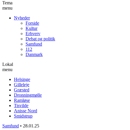
Tema
menu
Nyheder
Forside
Kultur
Erhverv
Debat og politik
Samfund
112
Danmark
Lokal
menu
Helsinge
Gilleleje
Græsted
Dronningmølle
Ramløse
Tisvilde
Anisse Nord
Smidstrup
Samfund
•
28.01.25