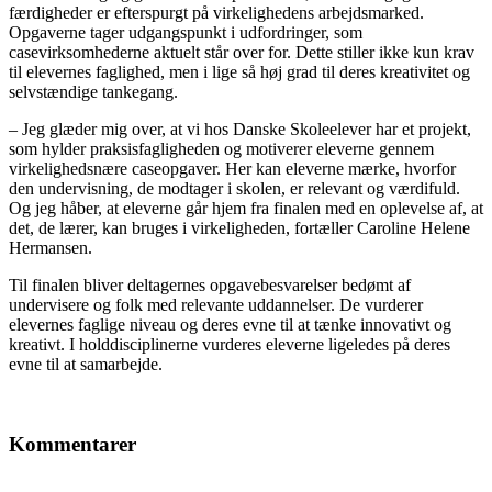
færdigheder er efterspurgt på virkelighedens arbejdsmarked.
Opgaverne tager udgangspunkt i udfordringer, som
casevirksomhederne aktuelt står over for. Dette stiller ikke kun krav
til elevernes faglighed, men i lige så høj grad til deres kreativitet og
selvstændige tankegang.
– Jeg glæder mig over, at vi hos Danske Skoleelever har et projekt,
som hylder praksisfagligheden og motiverer eleverne gennem
virkelighedsnære caseopgaver. Her kan eleverne mærke, hvorfor
den undervisning, de modtager i skolen, er relevant og værdifuld.
Og jeg håber, at eleverne går hjem fra finalen med en oplevelse af, at
det, de lærer, kan bruges i virkeligheden, fortæller Caroline Helene
Hermansen.
Til finalen bliver deltagernes opgavebesvarelser bedømt af
undervisere og folk med relevante uddannelser. De vurderer
elevernes faglige niveau og deres evne til at tænke innovativt og
kreativt. I holddisciplinerne vurderes eleverne ligeledes på deres
evne til at samarbejde.
Kommentarer