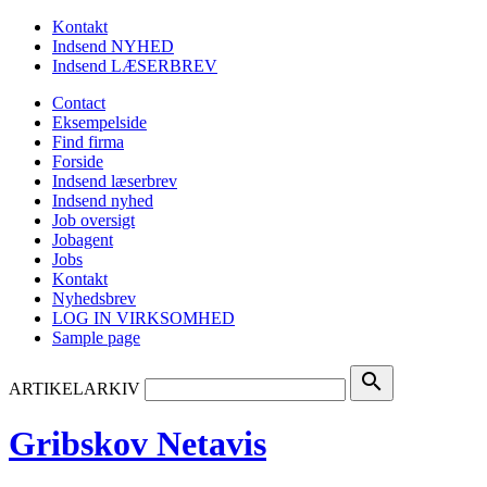
Kontakt
Indsend NYHED
Indsend LÆSERBREV
Contact
Eksempelside
Find firma
Forside
Indsend læserbrev
Indsend nyhed
Job oversigt
Jobagent
Jobs
Kontakt
Nyhedsbrev
LOG IN VIRKSOMHED
Sample page
search
ARTIKELARKIV
Gribskov Netavis