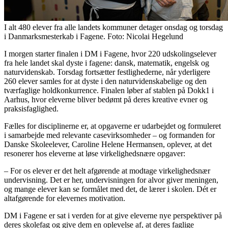
I alt 480 elever fra alle landets kommuner detager onsdag og torsdag
i Danmarksmesterkab i Fagene. Foto: Nicolai Hegelund
I morgen starter finalen i DM i Fagene, hvor 220 udskolingselever
fra hele landet skal dyste i fagene: dansk, matematik, engelsk og
naturvidenskab. Torsdag fortsætter festlighederne, når yderligere
260 elever samles for at dyste i den naturvidenskabelige og den
tværfaglige holdkonkurrence. Finalen løber af stablen på Dokk1 i
Aarhus, hvor eleverne bliver bedømt på deres kreative evner og
praksisfaglighed.
Fælles for disciplinerne er, at opgaverne er udarbejdet og formuleret
i samarbejde med relevante casevirksomheder – og formanden for
Danske Skoleelever, Caroline Helene Hermansen, oplever, at det
resonerer hos eleverne at løse virkelighedsnære opgaver:
– For os elever er det helt afgørende at modtage virkelighedsnær
undervisning. Det er her, undervisningen for alvor giver meningen,
og mange elever kan se formålet med det, de lærer i skolen. Dét er
altafgørende for elevernes motivation.
DM i Fagene er sat i verden for at give eleverne nye perspektiver på
deres skolefag og give dem en oplevelse af, at deres faglige