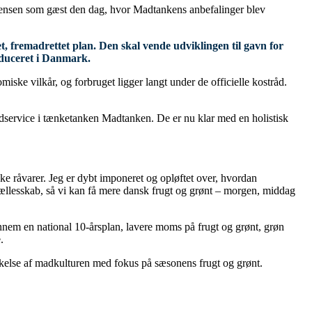
ensen som gæst den dag, hvor Madtankens anbefalinger blev
t, fremadrettet plan. Den skal vende udviklingen til gavn for
oduceret i Danmark.
ke vilkår, og forbruget ligger langt under de officielle kostråd.
odservice i tænketanken Madtanken. De er nu klar med en holistisk
e råvarer. Jeg er dybt imponeret og opløftet over, hvordan
ællesskab, så vi kan få mere dansk frugt og grønt – morgen, middag
nnem en national 10-årsplan, lavere moms på frugt og grønt, grøn
.
yrkelse af madkulturen med fokus på sæsonens frugt og grønt.