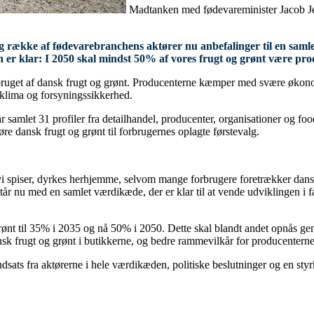
Madtanken med fødevareminister Jacob J
ng række af fødevarebranchens aktører nu anbefalinger til en samle
er klar: I 2050 skal mindst 50% af vores frugt og grønt være pr
ruget af dansk frugt og grønt. Producenterne kæmper med svære økonomis
klima og forsyningssikkerhed.
 samlet 31 profiler fra detailhandel, producenter, organisationer og fo
re dansk frugt og grønt til forbrugernes oplagte førstevalg.
 vi spiser, dyrkes herhjemme, selvom mange forbrugere foretrækker dansk
 nu med en samlet værdikæde, der er klar til at vende udviklingen i f
ønt til 35% i 2035 og nå 50% i 2050. Dette skal blandt andet opnås ge
nsk frugt og grønt i butikkerne, og bedre rammevilkår for producenterne
dsats fra aktørerne i hele værdikæden, politiske beslutninger og en st