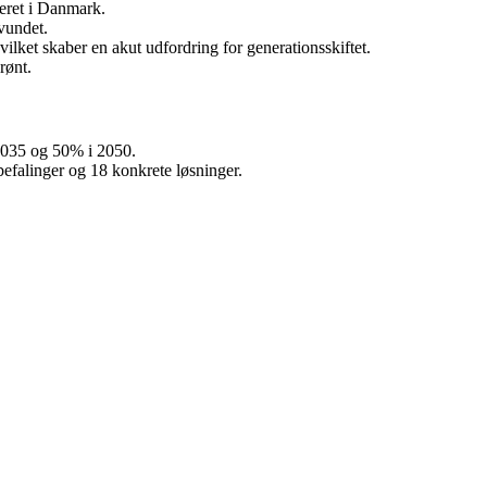
ceret i Danmark.
svundet.
vilket skaber en akut udfordring for generationsskiftet.
rønt.
 2035 og 50% i 2050.
efalinger og 18 konkrete løsninger.