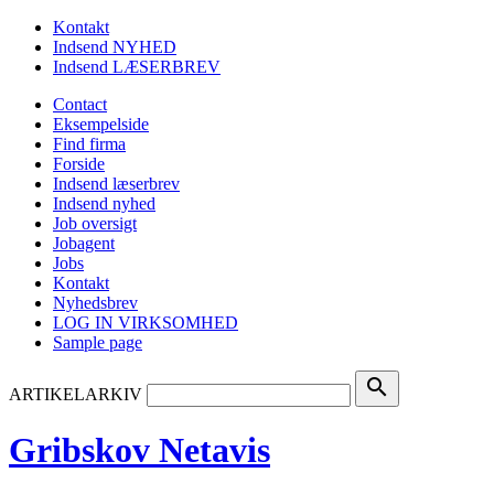
Kontakt
Indsend NYHED
Indsend LÆSERBREV
Contact
Eksempelside
Find firma
Forside
Indsend læserbrev
Indsend nyhed
Job oversigt
Jobagent
Jobs
Kontakt
Nyhedsbrev
LOG IN VIRKSOMHED
Sample page
search
ARTIKELARKIV
Gribskov Netavis