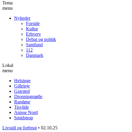
Tema
menu
Nyheder
Forside
Kultur
Erhverv
Debat og politik
Samfund
112
Danmark
Lokal
menu
Helsinge
Gilleleje
Græsted
Dronningmølle
Ramløse
Tisvilde
Anisse Nord
Smidstrup
Livsstil og forbrug
•
02.10.25