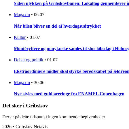
Siden ulykken på Gribskovbanen: Lokaltog gennemfører initi
Magaxin
•
06.07
Når bilen bliver en del af hverdagsudtrykket
Kultur
•
01.07
Montéryttere og ponykuske samles til stor løbsdag i Holme
Debat og politik
•
01.07
Ekstraordinære midler skal styrke beredskabet på ældreo
Magaxin
•
30.06
Nye styles med guld øreringe fra ENAMEL Copenhagen
Det sker i Gribskov
Der er på dette tidspunkt ingen kommende begivenheder.
2026 • Gribskov Netavis