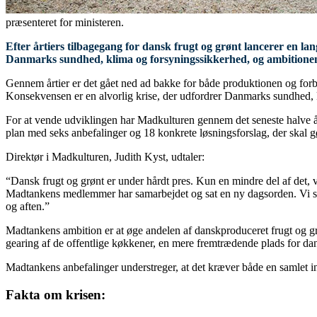
præsenteret for ministeren.
Efter årtiers tilbagegang for dansk frugt og grønt lancerer en la
Danmarks sundhed, klima og forsyningssikkerhed, og ambitionen 
Gennem årtier er det gået ned ad bakke for både produktionen og forb
Konsekvensen er en alvorlig krise, der udfordrer Danmarks sundhed, 
For at vende udviklingen har Madkulturen gennem det seneste halve år
plan med seks anbefalinger og 18 konkrete løsningsforslag, der skal gø
Direktør i Madkulturen, Judith Kyst, udtaler:
“Dansk frugt og grønt er under hårdt pres. Kun en mindre del af det,
Madtankens medlemmer har samarbejdet og sat en ny dagsorden. Vi står
og aften.”
Madtankens ambition er at øge andelen af danskproduceret frugt og gr
gearing af de offentlige køkkener, en mere fremtrædende plads for da
Madtankens anbefalinger understreger, at det kræver både en samlet in
Fakta om krisen: