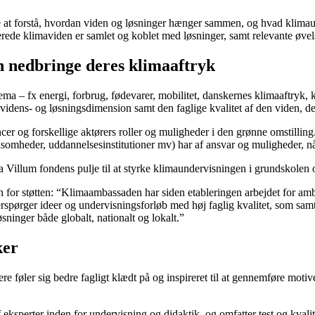
re at forstå, hvordan viden og løsninger hænger sammen, og hvad klima
erede klimaviden er samlet og koblet med løsninger, samt relevante øvel
n nedbringe deres klimaaftryk
ma – fx energi, forbrug, fødevarer, mobilitet, danskernes klimaaftryk, 
idens- og løsningsdimension samt den faglige kvalitet af den viden, d
 og forskellige aktørers roller og muligheder i den grønne omstilling. P
somheder, uddannelsesinstitutioner mv) har af ansvar og muligheder, nå
fra Villum fondens pulje til at styrke klimaundervisningen i grundskol
 for støtten: “Klimaambassaden har siden etableringen arbejdet for am
spørger ideer og undervisningsforløb med høj faglig kvalitet, som samt
ninger både globalt, nationalt og lokalt.”
ker
ere føler sig bedre fagligt klædt på og inspireret til at gennemføre mot
ksperter inden for undervisning og didaktik, og omfatter test og kvalit