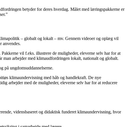
udfordringen betyder for deres hverdag. Målet med læringspakkerne er
ser.”
klimapolitik – globalt og lokalt – mv. Gennem videoer og oplæg vil
er anvendes.
akkerne vil f.eks. illustrere de muligheder, eleverne selv har for at
r man arbejder med klimaudfordringen lokalt, nationalt og globalt.
en og på ungdomsuddannelserne.
bitiøs klimaundervisning med håb og handlekraft. De nye
idig arbejder med de muligheder, eleverne selv har for at reducere
iverende, vidensbaseret og didaktisk funderet klimaundervisning, hvor
etssikring i samarbejde med lærere.