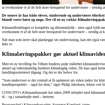
at overkomme et af de helt store benspænd for undervisere – nemlig at
De senere år har både elever, studerende og undervisere efterlyst
blandt vores børn og unge. Det vil en ny række Klimalæringspak
Klimaudfordringen er kompleks og dilemmafyldt – men også fyldt med 
overkomme et af de helt store benspænd for undervisere – nemlig at ko
Når man som lærer skal planlægge sin undervisning, kan det også vær
ikke er.
Klimalæringspakker gør aktuel klimaviden
Med en ny bevilling fra Villum fondens pulje målrettet klimaunderv
aktuel og videnskabelig funderet klimafaglig viden. De kan også hente 
handlingsorienteret tilgang. Og det er der behov for.
”Som underviser er det centralt at få opdateret sin viden inden for kli
handleperspektiv – også for dem,” siger Philip Jakobsen, lektor ved
CONCITO’s Klimaambassade har siden 2009 arbejdet med klimaundervis
til – og i samarbejde med – lærerne.
Programchef i Klimaambassaden, Synnøve Kjærland, siger: