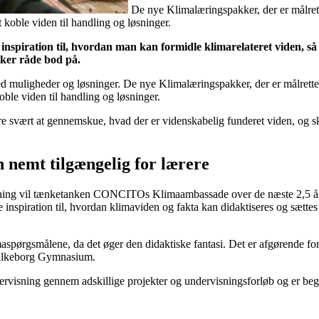
De nye Klimalæringspakker, der er målrett
 koble viden til handling og løsninger.
 inspiration til, hvordan man kan formidle klimarelateret viden, så
ker råde bod på.
muligheder og løsninger. De nye Klimalæringspakker, der er målrettet 
ble viden til handling og løsninger.
e svært at gennemskue, hvad der er videnskabelig funderet viden, og s
 nemt tilgængelig for lærere
isning vil tænketanken CONCITOs Klimaambassade over de næste 2,5 år 
inspiration til, hvordan klimaviden og fakta kan didaktiseres og sættes 
maspørgsmålene, da det øger den didaktiske fantasi. Det er afgørende for 
 Silkeborg Gymnasium.
ning gennem adskillige projekter og undervisningsforløb og er begej