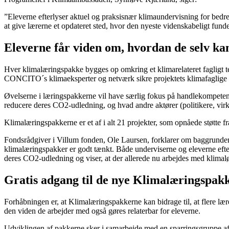
”Eleverne efterlyser aktuel og praksisnær klimaundervisning for bed
at give lærerne et opdateret sted, hvor den nyeste videnskabeligt fund
Eleverne får viden om, hvordan de selv ka
Hver klimalæringspakke bygges op omkring et klimarelateret fagligt te
CONCITO´s klimaeksperter og netværk sikre projektets klimafaglige v
Øvelserne i læringspakkerne vil have særlig fokus på handlekompetencer
reducere deres CO2-udledning, og hvad andre aktører (politikere, virk
Klimalæringspakkerne er et af i alt 21 projekter, som opnåede støtte 
Fondsrådgiver i Villum fonden, Ole Laursen, forklarer om baggrunden
klimalæringspakker er godt tænkt. Både underviserne og eleverne efter
deres CO2-udledning og viser, at der allerede nu arbejdes med klimaløs
Gratis adgang til de nye Klimalæringspak
Forhåbningen er, at Klimalæringspakkerne kan bidrage til, at flere lær
den viden de arbejder med også gøres relaterbar for eleverne.
Udviklingen af pakkerne sker i samarbejde med en sparringsgruppe af e