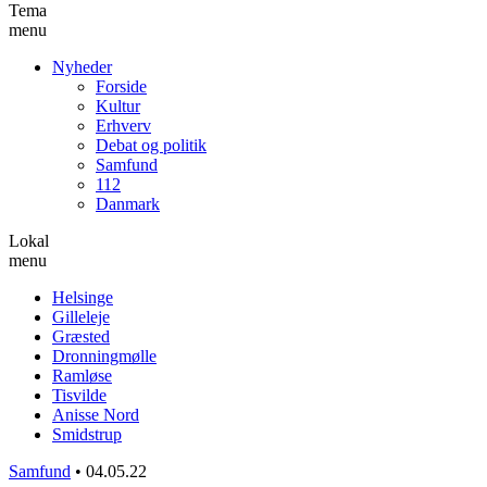
Tema
menu
Nyheder
Forside
Kultur
Erhverv
Debat og politik
Samfund
112
Danmark
Lokal
menu
Helsinge
Gilleleje
Græsted
Dronningmølle
Ramløse
Tisvilde
Anisse Nord
Smidstrup
Samfund
•
04.05.22