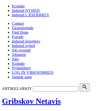
Kontakt
Indsend NYHED
Indsend LÆSERBREV
Contact
Eksempelside
Find firma
Forside
Indsend læserbrev
Indsend nyhed
Job oversigt
Jobagent
Jobs
Kontakt
Nyhedsbrev
LOG IN VIRKSOMHED
Sample page
search
ARTIKELARKIV
Gribskov Netavis