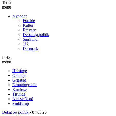
Tema
menu
Nyheder
Forside
Kultur
Erhverv
Debat og politik
Samfund
112
Danmark
Lokal
menu
Helsinge
Gilleleje
Græsted
Dronningmølle
Ramløse
Tisvilde
Anisse Nord
Smidstrup
Debat og politik
•
07.03.25