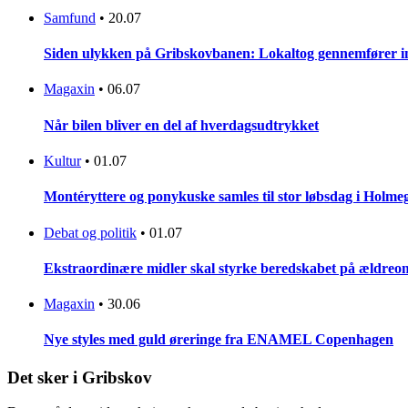
Samfund
•
20.07
Siden ulykken på Gribskovbanen: Lokaltog gennemfører initi
Magaxin
•
06.07
Når bilen bliver en del af hverdagsudtrykket
Kultur
•
01.07
Montéryttere og ponykuske samles til stor løbsdag i Holme
Debat og politik
•
01.07
Ekstraordinære midler skal styrke beredskabet på ældreo
Magaxin
•
30.06
Nye styles med guld øreringe fra ENAMEL Copenhagen
Det sker i Gribskov