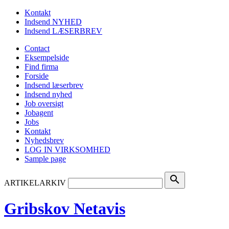
Kontakt
Indsend NYHED
Indsend LÆSERBREV
Contact
Eksempelside
Find firma
Forside
Indsend læserbrev
Indsend nyhed
Job oversigt
Jobagent
Jobs
Kontakt
Nyhedsbrev
LOG IN VIRKSOMHED
Sample page
search
ARTIKELARKIV
Gribskov Netavis