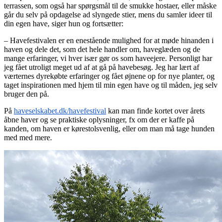
terrassen, som også har spørgsmål til de smukke hostaer, eller måske
går du selv på opdagelse ad slyngede stier, mens du samler ideer til
din egen have, siger hun og fortsætter:
– Havefestivalen er en enestående mulighed for at møde hinanden i
haven og dele det, som det hele handler om, haveglæden og de
mange erfaringer, vi hver især gør os som haveejere. Personligt har
jeg fået utroligt meget ud af at gå på havebesøg. Jeg har lært af
værternes dyrekøbte erfaringer og fået øjnene op for nye planter, og
taget inspirationen med hjem til min egen have og til måden, jeg selv
bruger den på.
På
haveselskabet.dk/havefestival
kan man finde kortet over årets
åbne haver og se praktiske oplysninger, fx om der er kaffe på
kanden, om haven er kørestolsvenlig, eller om man må tage hunden
med med mere.