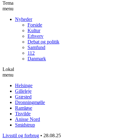
Tema
menu
Nyheder
Forside
Kultur
Erhverv
Debat og politik
Samfund
112
Danmark
Lokal
menu
Helsinge
Gilleleje
Græsted
Dronningmølle
Ramløse
Tisvilde
Anisse Nord
Smidstrup
Livsstil og forbrug
•
28.08.25