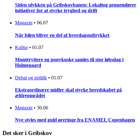
Siden ulykken på Gribskovbanen: Lokaltog gennemfører
initiativer for at styrke tryghed og drift
Magaxin
•
06.07
Når bilen bliver en del af hverdagsudtrykket
Kultur
•
01.07
Montéryttere og ponykuske samles til stor løbsdag i
Holmegaard
Debat og politik
•
01.07
Ekstraordinære midler skal styrke beredskabet på
ældreområdet
Magaxin
•
30.06
Nye styles med guld øreringe fra ENAMEL Copenhagen
Det sker i Gribskov