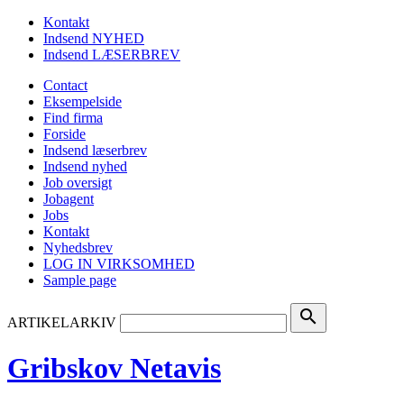
Kontakt
Indsend NYHED
Indsend LÆSERBREV
Contact
Eksempelside
Find firma
Forside
Indsend læserbrev
Indsend nyhed
Job oversigt
Jobagent
Jobs
Kontakt
Nyhedsbrev
LOG IN VIRKSOMHED
Sample page
search
ARTIKELARKIV
Gribskov Netavis