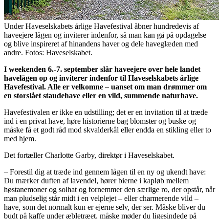
Under Haveselskabets årlige Havefestival åbner hundredevis af
haveejere lågen og inviterer indenfor, så man kan gå på opdagelse
og blive inspireret af hinandens haver og dele haveglæden med
andre. Fotos: Haveselskabet.
I weekenden 6.-7. september slår haveejere over hele landet
havelågen op og inviterer indenfor til Haveselskabets årlige
Havefestival. Alle er velkomne – uanset om man drømmer om
en storslået staudehave eller en vild, summende naturhave.
Havefestivalen er ikke en udstilling; det er en invitation til at træde
ind i en privat have, høre historierne bag blomster og buske og
måske få et godt råd mod skvalderkål eller endda en stikling eller to
med hjem.
Det fortæller Charlotte Garby, direktør i Haveselskabet.
– Forestil dig at træde ind gennem lågen til en ny og ukendt have:
Du mærker duften af lavendel, hører bierne i kapløb mellem
høstanemoner og solhat og fornemmer den særlige ro, der opstår, når
man pludselig står midt i en velplejet – eller charmerende vild –
have, som det normalt kun er ejerne selv, der ser. Måske bliver du
budt på kaffe under æbletræet, måske møder du ligesindede på