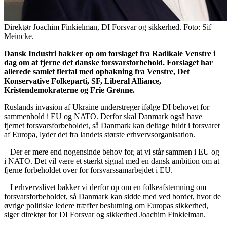
Direktør Joachim Finkielman, DI Forsvar og sikkerhed. Foto: Sif
Meincke.
Dansk Industri bakker op om forslaget fra Radikale Venstre i
dag om at fjerne det danske forsvarsforbehold. Forslaget har
allerede samlet flertal med opbakning fra Venstre, Det
Konservative Folkeparti, SF, Liberal Alliance,
Kristendemokraterne og Frie Grønne.
Ruslands invasion af Ukraine understreger ifølge DI behovet for
sammenhold i EU og NATO. Derfor skal Danmark også have
fjernet forsvarsforbeholdet, så Danmark kan deltage fuldt i forsvaret
af Europa, lyder det fra landets største erhvervsorganisation.
– Der er mere end nogensinde behov for, at vi står sammen i EU og
i NATO. Det vil være et stærkt signal med en dansk ambition om at
fjerne forbeholdet over for forsvarssamarbejdet i EU.
– I erhvervslivet bakker vi derfor op om en folkeafstemning om
forsvarsforbeholdet, så Danmark kan sidde med ved bordet, hvor de
øvrige politiske ledere træffer beslutning om Europas sikkerhed,
siger direktør for DI Forsvar og sikkerhed Joachim Finkielman.