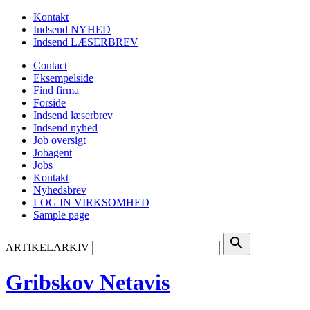
Kontakt
Indsend NYHED
Indsend LÆSERBREV
Contact
Eksempelside
Find firma
Forside
Indsend læserbrev
Indsend nyhed
Job oversigt
Jobagent
Jobs
Kontakt
Nyhedsbrev
LOG IN VIRKSOMHED
Sample page
search
ARTIKELARKIV
Gribskov Netavis