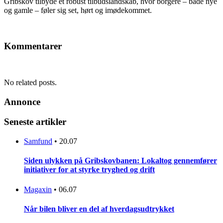
Gribskov tilbyde et robust tilbudslandskab, hvor borgere – både nye
og gamle – føler sig set, hørt og imødekommet.
Kommentarer
No related posts.
Annonce
Seneste artikler
Samfund
•
20.07
Siden ulykken på Gribskovbanen: Lokaltog gennemfører
initiativer for at styrke tryghed og drift
Magaxin
•
06.07
Når bilen bliver en del af hverdagsudtrykket