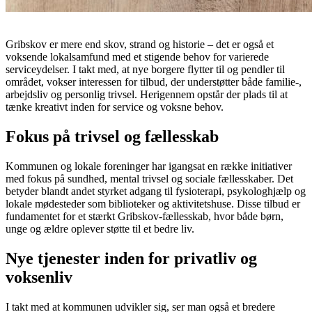
Gribskov er mere end skov, strand og historie – det er også et
voksende lokalsamfund med et stigende behov for varierede
serviceydelser. I takt med, at nye borgere flytter til og pendler til
området, vokser interessen for tilbud, der understøtter både familie-,
arbejdsliv og personlig trivsel. Herigennem opstår der plads til at
tænke kreativt inden for service og voksne behov.
Fokus på trivsel og fællesskab
Kommunen og lokale foreninger har igangsat en række initiativer
med fokus på sundhed, mental trivsel og sociale fællesskaber. Det
betyder blandt andet styrket adgang til fysioterapi, psykologhjælp og
lokale mødesteder som biblioteker og aktivitetshuse. Disse tilbud er
fundamentet for et stærkt Gribskov-fællesskab, hvor både børn,
unge og ældre oplever støtte til et bedre liv.
Nye tjenester inden for privatliv og
voksenliv
I takt med at kommunen udvikler sig, ser man også et bredere