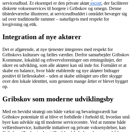
serviceudbud. Et eksempel er den private aktør
escort
, der faciliterer
diskrete voksenservices til borgere i Gribskov og omegn. Denne
tilstedeværelse illustrerer, at serviceudbuddet i området bevæger sig
ud over traditionelle rammer – naturligvis med respekt for
lovgivning og etik.
Integration af nye aktører
Det er afgørende, at nye tjenester integreres med respekt for
Gribskovs kulturarv og fælles værdier. Derfor samarbejder Gribskov
Kommune, lokalråd og erhvervsforeninger om retningslinjer, der
sikrer en udvikling, som alle aktører kan stå inde for. Formålet er at
skabe en balance, hvor både etablerede og nye aktører bidrager
positivt til fællesskabet – uden at skabe utilsigtet uro eller skygge
over den lokale identitet, som gennem mange årtier er blevet bygget
op.
Gribskov som moderne udviklingsby
Med en bevidst strategi om både vækst og bevaringsværdi har
Gribskov potentiale til at blive et forbillede i forhold til, hvordan små
byer kan udvikle sig til moderne servicecentre. Ved at rumme både
velfærdsservice, kulturelle initiativer og private voksenydelser, kan