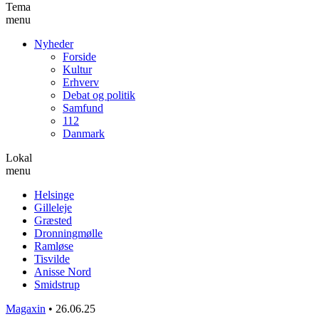
Tema
menu
Nyheder
Forside
Kultur
Erhverv
Debat og politik
Samfund
112
Danmark
Lokal
menu
Helsinge
Gilleleje
Græsted
Dronningmølle
Ramløse
Tisvilde
Anisse Nord
Smidstrup
Magaxin
•
26.06.25