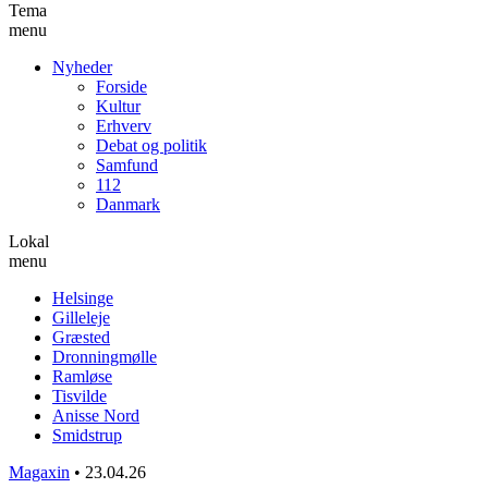
Tema
menu
Nyheder
Forside
Kultur
Erhverv
Debat og politik
Samfund
112
Danmark
Lokal
menu
Helsinge
Gilleleje
Græsted
Dronningmølle
Ramløse
Tisvilde
Anisse Nord
Smidstrup
Magaxin
•
23.04.26