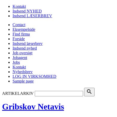
Kontakt
Indsend NYHED
Indsend LÆSERBREV
Contact
Eksempelside
Find firma
Forside
Indsend læserbrev
Indsend nyhed
Job oversigt
Jobagent
Jobs
Kontakt
Nyhedsbrev
LOG IN VIRKSOMHED
Sample page
search
ARTIKELARKIV
Gribskov Netavis