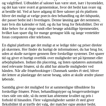
og valgfrihed. Udbuddet af saloner kan være stort, især i byområder,
og det kan være svært at gennemskue, hvor det bedst kan svare sig
at bestille tid. Ved at have adgang til flere saloner på én platform
bliver det muligt at vælge præcis den behandling og det tidspunkt,
der passer bedst ind i hverdagen. Denne løsning gør det nemmere,
især hvis din kalender er fuld, og du har brug for fleksibilitet. Der er
ikke behov for at ringe rundt eller besøge adskillige hjemmesider,
hvilket kan spare dig for mange gentagne klik og lange ventetider
foran computeren eller telefonen.
En digital platform gør det muligt at se ledige tider og priser direkte
på skærmen. Her finder du hurtigt de informationer, du har brug for,
uden at skulle navigere gennem flere forskellige systemer. Det sparer
tid og giver et hurtigt overblik over muligheder tæt på hjemmet eller
arbejdspladsen. Indtast din placering, og listen opdateres automatisk
med relevante frisører, så du altid har aktuelle muligheder ved
hånden. Når alle frisørbookinger i Danmark samles ét sted, bliver
det lettere at planlægge det næste besøg, uden at skulle ændre planer
løbende.
Samtidig giver det mulighed for at sammenligne tilbuddene fra
forskellige frisører. Priser, behandlingstyper og brugervurderinger
vises side om side, så du nemt kan afstemme kvalitet og pris i
forhold til hinanden. Flere valgmuligheder samlet ét sted giver
fleksibilitet til at træffe det valg, der matcher egne ønsker bedst.