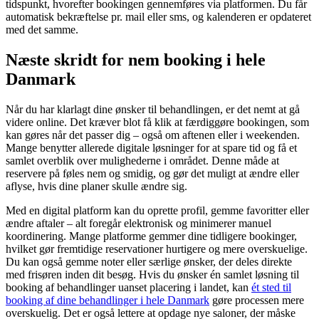
tidspunkt, hvorefter bookingen gennemføres via platformen. Du får
automatisk bekræftelse pr. mail eller sms, og kalenderen er opdateret
med det samme.
Næste skridt for nem booking i hele
Danmark
Når du har klarlagt dine ønsker til behandlingen, er det nemt at gå
videre online. Det kræver blot få klik at færdiggøre bookingen, som
kan gøres når det passer dig – også om aftenen eller i weekenden.
Mange benytter allerede digitale løsninger for at spare tid og få et
samlet overblik over mulighederne i området. Denne måde at
reservere på føles nem og smidig, og gør det muligt at ændre eller
aflyse, hvis dine planer skulle ændre sig.
Med en digital platform kan du oprette profil, gemme favoritter eller
ændre aftaler – alt foregår elektronisk og minimerer manuel
koordinering. Mange platforme gemmer dine tidligere bookinger,
hvilket gør fremtidige reservationer hurtigere og mere overskuelige.
Du kan også gemme noter eller særlige ønsker, der deles direkte
med frisøren inden dit besøg. Hvis du ønsker én samlet løsning til
booking af behandlinger uanset placering i landet, kan
ét sted til
booking af dine behandlinger i hele Danmark
gøre processen mere
overskuelig. Det er også lettere at opdage nye saloner, der måske