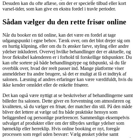
Desuden kan du ofte aflæse, om der er specielle tilbud eller kort
varsel-tider, som kan give en ekstra fordel i travle perioder.
Sådan vælger du den rette frisør online
Når du booker en tid online, kan det være en fordel at tage
udgangspunkt i egne behov. Tænk over, om det blot drejer sig om
en hurtig klipning, eller om du fx ønsker farve, styling eller andre
ydelser inkluderet. Overvej hvilke behandlinger der er aktuelle, og
hvor fleksibel kalenderen er i forhold til forskellige tidspunkter. Du
kan ofte sortere på både behandlingstype og tidspunkt, så du får
overblik over, hvad der reelt passer ind. Mange platforme viser
anmeldelser fra andre brugere, så det er muligt at få et indtryk af
salonen. Læsning af andres erfaringer kan være værdifuldt, hvis du
ikke kender området eller de enkelte frisører.
Det kan også være nyttigt at se beskrivelser af behandlingerne samt
billeder fra salonen. Dette giver en forventning om atmosfæren og
kvaliteten, så du vælger en frisør, der matcher din stil. På den måde
bliver det lettere at vælge ud fra både praktiske hensyn som
beliggenhed og personlige præferencer. Sammenlign eksempelvis
udvalget af produkter eller om der tilbydes særlige ydelser som
børneklip eller herreklip. Hvis online booking er nyt, foregår
processen som regel uden besvær: Vælg ønsket ydelse samt