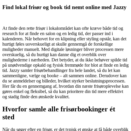
Find lokal frisør og book tid nemt online med Jazzy
At finde den rette frisør i lokalområdet kan ofte kræve både tid og
research for at finde en salon og en ledig tid, der passer ind i
kalenderen. Når behovet for en klipning eller styling opstår, kan det
hurtigt føles uoverskueligt at skulle gennemgå de forskellige
muligheder manuelt. Med digitale løsninger bliver processen mere
overskuelig, så du hurtigt kan danne dig et overblik over
mulighederne i nærheden. Det betyder, at du ikke behøver spilde tid
på unødvendige opkald og fysisk fremmøde for blot at finde en ledig
tid. Jazzy samler frisørbehandlinger fra hele landet, så du let kan
sammenligne, vælge og booke – alt sammen online. Derudover kan
du se anmeldelser og billeder, hvilket styrker beslutningsprocessen.
Her får du en gennemgang af, hvordan din næste frisøroplevelse kan
gøres enkel og fleksibel, så du kan prioritere din tid mere effektivt
og stadig finde den ønskede kvalitet.
Hvorfor samle alle frisørbookinger ét
sted
Når du søger efter en frisør, er det typisk et ønske at få både overblik