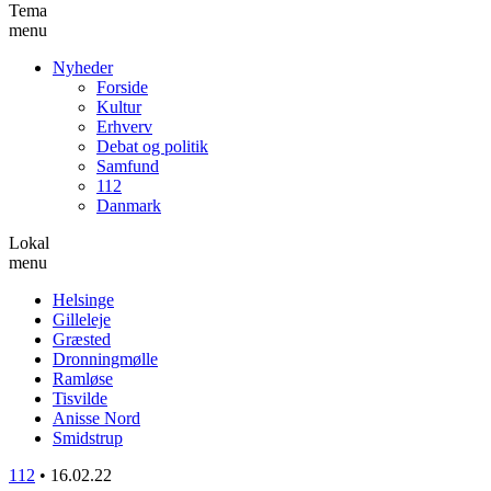
Tema
menu
Nyheder
Forside
Kultur
Erhverv
Debat og politik
Samfund
112
Danmark
Lokal
menu
Helsinge
Gilleleje
Græsted
Dronningmølle
Ramløse
Tisvilde
Anisse Nord
Smidstrup
112
•
16.02.22