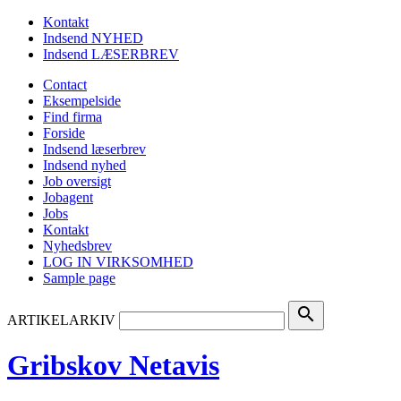
Kontakt
Indsend NYHED
Indsend LÆSERBREV
Contact
Eksempelside
Find firma
Forside
Indsend læserbrev
Indsend nyhed
Job oversigt
Jobagent
Jobs
Kontakt
Nyhedsbrev
LOG IN VIRKSOMHED
Sample page
search
ARTIKELARKIV
Gribskov Netavis