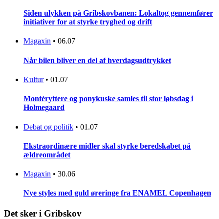
Siden ulykken på Gribskovbanen: Lokaltog gennemfører
initiativer for at styrke tryghed og drift
Magaxin
•
06.07
Når bilen bliver en del af hverdagsudtrykket
Kultur
•
01.07
Montéryttere og ponykuske samles til stor løbsdag i
Holmegaard
Debat og politik
•
01.07
Ekstraordinære midler skal styrke beredskabet på
ældreområdet
Magaxin
•
30.06
Nye styles med guld øreringe fra ENAMEL Copenhagen
Det sker i Gribskov